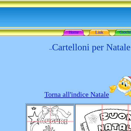
Home
Link
Giochi
Cartelloni per
Natale
--
Torna all'indice Natale