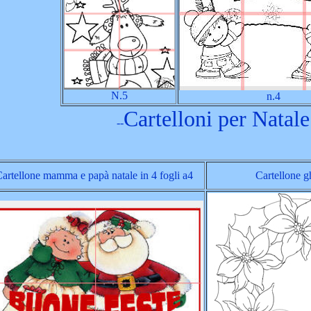
N.5
n.4
Cartelloni per
Natale
--
artellone mamma e papà natale in 4 fogli a4
Cartellone g