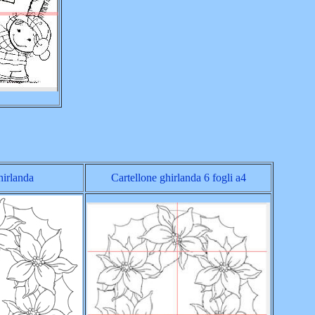
hirlanda
Cartellone ghirlanda 6 fogli a4