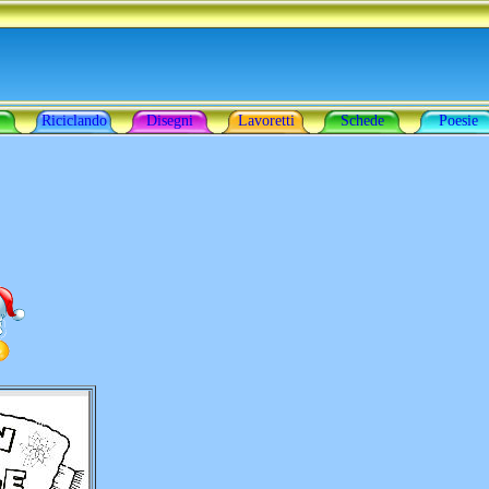
Riciclando
Disegni
Lavoretti
Schede
Poesie