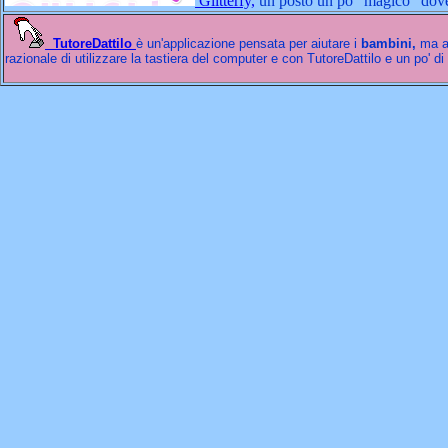
Glitterfy,
un posto un pò "magico" dove s
TutoreDattilo
è un'applicazione pensata per aiutare i
bambini,
ma a
razionale di utilizzare la tastiera del computer e con TutoreDattilo e un po' d