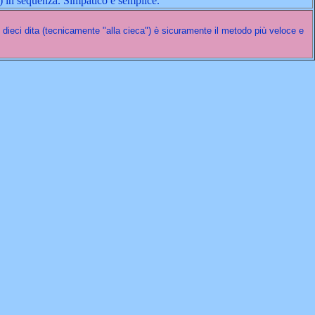
4) in sequenza. Simpatico e semplice.
 dieci dita (tecnicamente "alla cieca") è sicuramente il metodo più veloce e