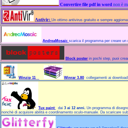
Convertire file pdf in word
non è mai
Antivir:
Un ottimo antivirus gratuito e sempre aggior
AndreaMosaic
scarica il programma per creare un 
Block poster
in pochi step, puoi crea
Winzip 11
Winrar 3.80
collegamenti ai download
Tux paint
:
dai
3 ai 12 anni.
Un programma di disegno da
nonchè di acquisire abilità e coordinamento oculo-manuale. Da scaricare sub