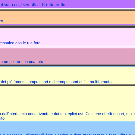
 stato così semplice. E tutto online.
nato
mosaico con le tue foto.
re un poster con una foto.
 dei più famosi compressori e decompressori di file multiformato.
ll'interfaccia accattivante e dai molteplici usi. Contiene effetti sonori, molte
ito