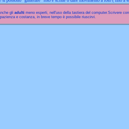
i possono "glitterare" foto e scritte o dare movimento a foto ( fino a 
nche gli
adulti
meno esperti, nell'uso della tastiera del computer.Scrivere con
i pazienza e costanza, in breve tempo è possibile riuscirvi.