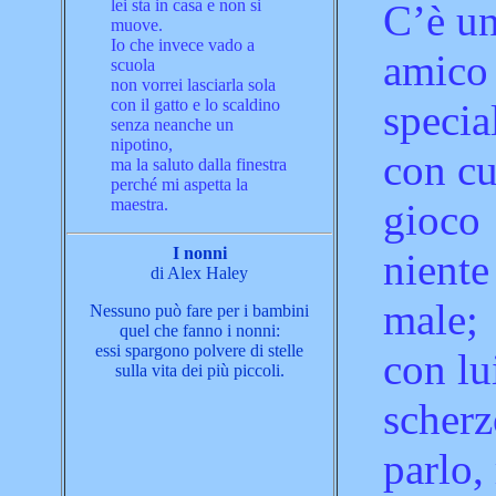
lei sta in casa e non si
C’è u
muove.
Io che invece vado a
amico 
scuola
non vorrei lasciarla sola
con il gatto e lo scaldino
specia
senza neanche un
nipotino,
con cu
ma la saluto dalla finestra
perché mi aspetta la
maestra.
gioco
I nonni
niente
di Alex Haley
male;
Nessuno può fare per i bambini
quel che fanno i nonni:
essi spargono polvere di stelle
con lu
sulla vita dei più piccoli.
scherz
parlo,