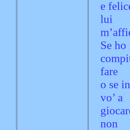
e felic
lui
m’affi
Se ho 
compit
fare
o se i
vo’ a
giocar
non