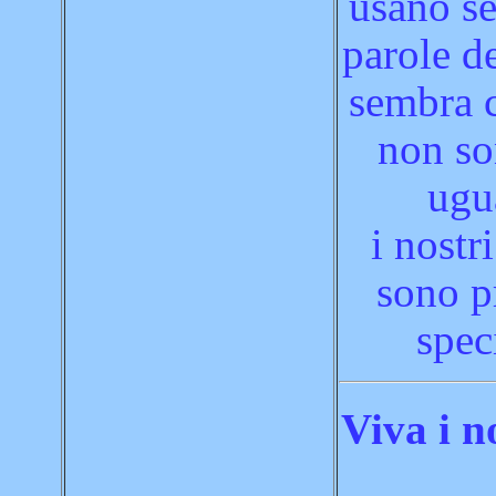
usano s
parole d
sembra 
non so
ugu
i nostr
sono p
speci
Viva i n