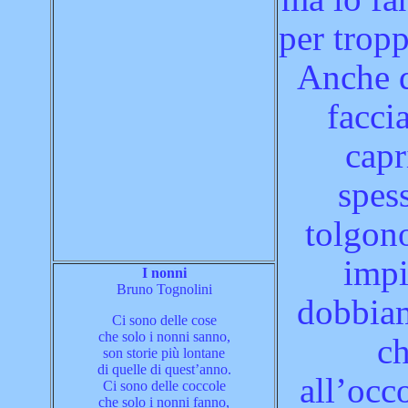
per trop
Anche 
facci
capr
spes
tolgon
impi
I nonni
Bruno Tognolini
dobbia
Ci sono delle cose
che solo i nonni sanno,
c
son storie più lontane
di quelle di quest’anno.
all’occ
Ci sono delle coccole
che solo i nonni fanno,