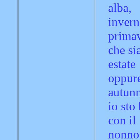
alba,
invern
primav
che si
estate
oppur
autun
io sto
con il
nonno