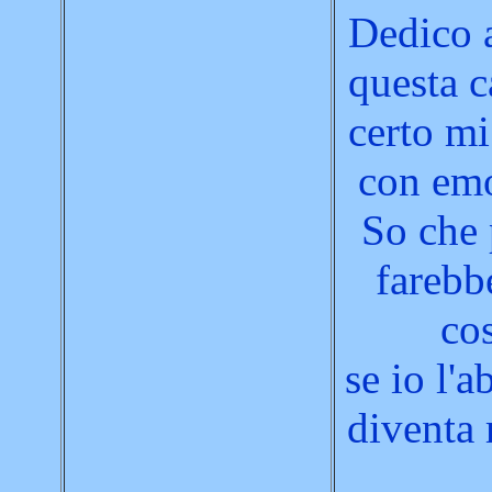
Dedico 
questa 
certo mi
con em
So che
farebb
co
se io l'a
diventa 