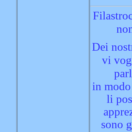
Filastroc
no
Dei nost
vi vo
par
in modo
li pos
appre
sono g