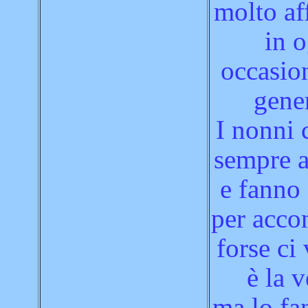
molto af
in 
occasio
gene
I nonni 
sempre a
e fanno 
per acco
forse ci 
è la v
ma lo fa