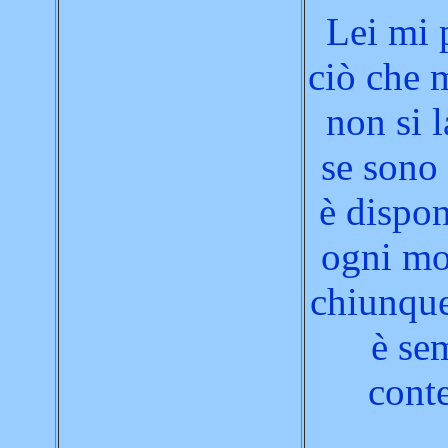
Lei mi 
ciò che 
non si 
se sono
è dispon
ogni m
chiunque
è se
cont