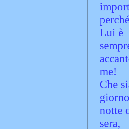
import
perch
Lui è
sempr
accant
me!
Che si
giorno
notte 
sera,