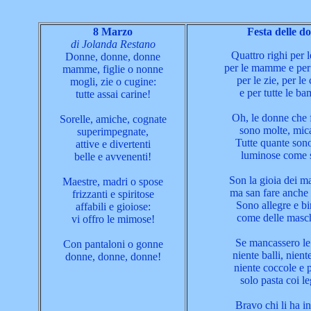
8 Marzo
Festa delle d
di Jolanda Restano
Quattro righi per 
Donne, donne, donne
per le mamme e per
mamme, figlie o nonne
per le zie, per le
mogli, zie o cugine:
e per tutte le ba
tutte assai carine!
Oh, le donne che 
Sorelle, amiche, cognate
sono molte, mic
superimpegnate,
Tutte quante sono
attive e divertenti
luminose come s
belle e avvenenti!
Son la gioia dei ma
Maestre, madri o spose
ma san fare anche d
frizzanti e spiritose
Sono allegre e bi
affabili e gioiose:
come delle masch
vi offro le mimose!
Se mancassero l
Con pantaloni o gonne
niente balli, nien
donne, donne, donne!
niente coccole e 
solo pasta coi l
Bravo chi li ha in